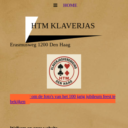
HOME
HTM KLAVERJAS
Erasmusweg 1200 Den Haag
Klik hier om de foto's van het 100 jarig jubileum feest te
bekijken