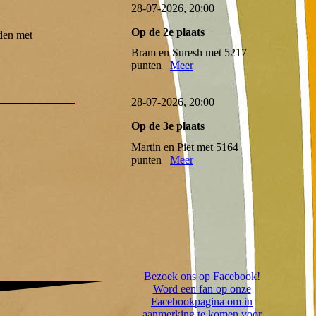
28-07-2026, 20:00
Op de 2e plaats
eden met
Bram en Suresh met 5217
punten
Meer
28-07-2026, 20:00
Op de 3e plaats
Martin en Piet met 5164
punten
Meer
Bezoek ons op Facebook!
Word een fan op onze
Facebookpagina om in
aanmerking te komen voor