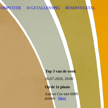
COMPETITIE
10 GETALLENSPEL
RESERVEGETAL
Top 3 van de week
28-07-2026, 20:00
Op de 1e plaats
Aad en Cor met 6089
punten
Meer