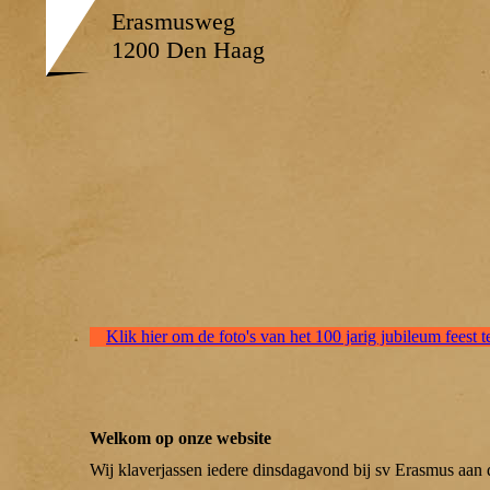
Erasmusweg
1200 Den Haag
Klik hier om de foto's van het 100 jarig jubileum feest t
Welkom op onze website
Wij klaverjassen iedere dinsdagavond bij sv Erasmus aa