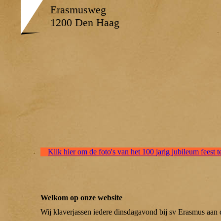
Erasmusweg
1200 Den Haag
Klik hier om de foto's van het 100 jarig jubileum feest t
Welkom op onze website
Wij klaverjassen iedere dinsdagavond bij sv Erasmus aa