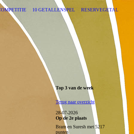
COMPETITIE
10 GETALLENSPEL
RESERVEGETAL
Top 3 van de week
Terug naar overzicht
28-07-2026
Op de 2e plaats
Bram en Suresh met 5217
punten