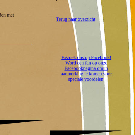
eden met
Terug naar overzicht
Bezoek ons op Facebook!
Word een fan op onze
Facebookpagina om in
aanmerking te komen voor
speciale voordelen.