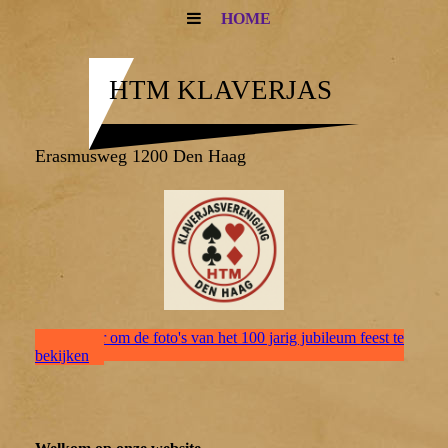
HOME
HTM KLAVERJAS
Erasmusweg 1200 Den Haag
Klik hier om de foto's van het 100 jarig jubileum feest te
bekijken