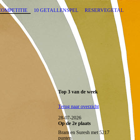
COMPETITIE
10 GETALLENSPEL
RESERVEGETAL
Top 3 van de week
Terug naar overzicht
28-07-2026
Op de 2e plaats
Bram en Suresh met 5217
punten